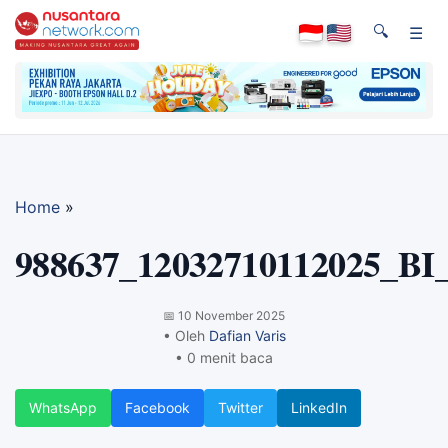
🔍
☰
Home
»
988637_12032710112025_BI
📅
10 November 2025
• Oleh
Dafian Varis
• 0 menit baca
WhatsApp
Facebook
Twitter
LinkedIn