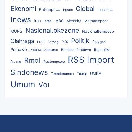
Ekonomi
Global
Entempoco
Epson
Indonesia
Inews
Iran
MBG
Merdeka
Israel
Metrotempoco
Nasional.okezone
MUFG
Nasionaltempoco
Politik
Olahraga
Polygon
Perang
PKS
PDIP
Prabowo
Republika
Prabowo Subianto
Presiden Prabowo
RSS Import
Rmol
Riyono
Rss.tempo.co
Sindonews
UMKM
Teknotempoco
Trump
Umum
Voi