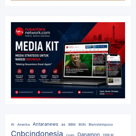
Antaranews
as
AI
BBM
BGN
Bisnistempoco
Amerika
Cnbcindonesia
Danamon
cuan
DPR RI