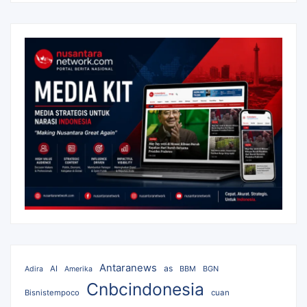
Antaranews
as
AI
BBM
BGN
Adira
Amerika
Cnbcindonesia
Bisnistempoco
cuan