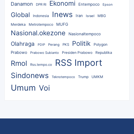
Ekonomi
Danamon
Entempoco
DPR RI
Epson
Inews
Global
Iran
MBG
Indonesia
Israel
MUFG
Merdeka
Metrotempoco
Nasional.okezone
Nasionaltempoco
Politik
Olahraga
Polygon
Perang
PKS
PDIP
Prabowo
Republika
Prabowo Subianto
Presiden Prabowo
RSS Import
Rmol
Rss.tempo.co
Sindonews
UMKM
Teknotempoco
Trump
Umum
Voi