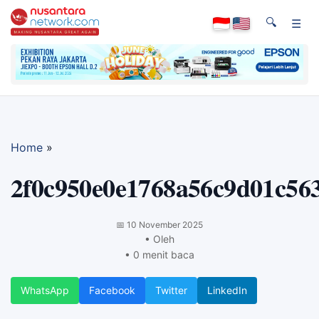
🔍
☰
Home
»
2f0c950e0e1768a56c9d01c56
📅
10 November 2025
• Oleh
• 0 menit baca
WhatsApp
Facebook
Twitter
LinkedIn