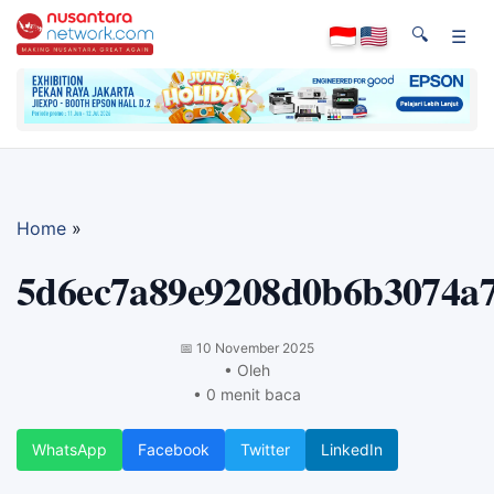
🔍
☰
Home
»
5d6ec7a89e9208d0b6b3074a7
📅
10 November 2025
• Oleh
• 0 menit baca
WhatsApp
Facebook
Twitter
LinkedIn