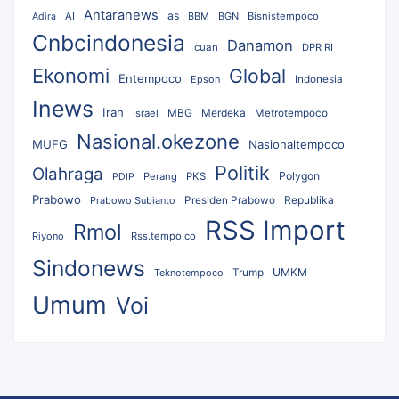
Antaranews
as
AI
BBM
BGN
Bisnistempoco
Adira
Cnbcindonesia
Danamon
cuan
DPR RI
Ekonomi
Global
Entempoco
Epson
Indonesia
Inews
Iran
MBG
Merdeka
Israel
Metrotempoco
Nasional.okezone
MUFG
Nasionaltempoco
Politik
Olahraga
Polygon
Perang
PKS
PDIP
Prabowo
Republika
Prabowo Subianto
Presiden Prabowo
RSS Import
Rmol
Riyono
Rss.tempo.co
Sindonews
UMKM
Teknotempoco
Trump
Umum
Voi