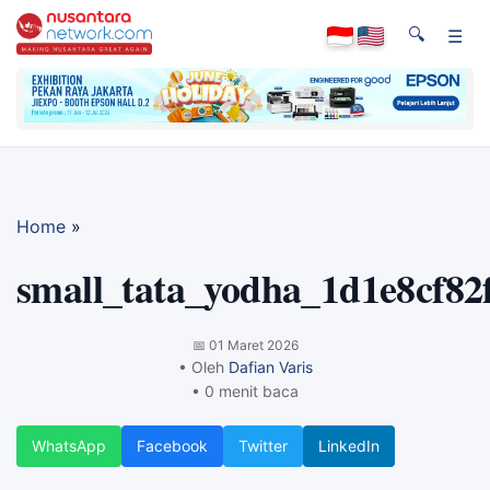
🔍
☰
Home
»
small_tata_yodha_1d1e8cf82
📅
01 Maret 2026
• Oleh
Dafian Varis
• 0 menit baca
WhatsApp
Facebook
Twitter
LinkedIn