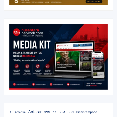
Antaranews
as
AI
BBM
BGN
Bisnistempoco
Amerika