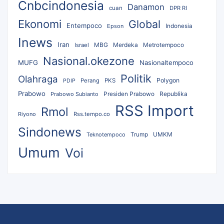
Cnbcindonesia
Danamon
cuan
DPR RI
Ekonomi
Global
Entempoco
Epson
Indonesia
Inews
Iran
MBG
Merdeka
Israel
Metrotempoco
Nasional.okezone
MUFG
Nasionaltempoco
Politik
Olahraga
Polygon
Perang
PKS
PDIP
Prabowo
Republika
Prabowo Subianto
Presiden Prabowo
RSS Import
Rmol
Riyono
Rss.tempo.co
Sindonews
UMKM
Teknotempoco
Trump
Umum
Voi