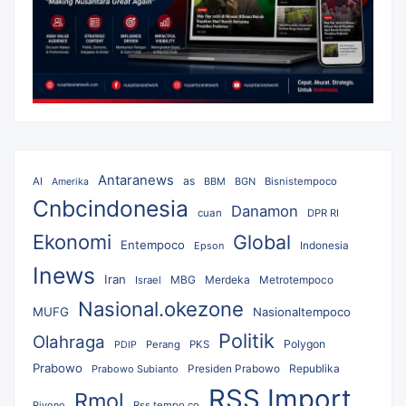
Antaranews
as
AI
BBM
BGN
Bisnistempoco
Amerika
Cnbcindonesia
Danamon
cuan
DPR RI
Ekonomi
Global
Entempoco
Epson
Indonesia
Inews
Iran
MBG
Merdeka
Israel
Metrotempoco
Nasional.okezone
MUFG
Nasionaltempoco
Politik
Olahraga
Polygon
Perang
PKS
PDIP
Prabowo
Republika
Prabowo Subianto
Presiden Prabowo
RSS Import
Rmol
Riyono
Rss.tempo.co