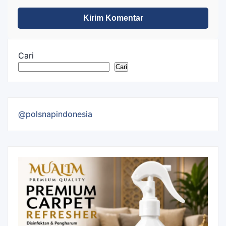
Cari
Cari
@polsnapindonesia