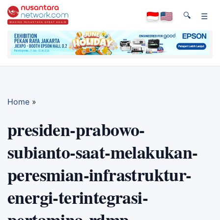
🔍
☰
Home
»
presiden-prabowo-
subianto-saat-melakukan-
peresmian-infrastruktur-
energi-terintegrasi-
pertamina-rdmp-