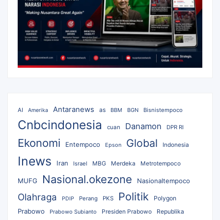
Antaranews
as
AI
BBM
BGN
Bisnistempoco
Amerika
Cnbcindonesia
Danamon
cuan
DPR RI
Ekonomi
Global
Entempoco
Epson
Indonesia
Inews
Iran
MBG
Merdeka
Israel
Metrotempoco
Nasional.okezone
MUFG
Nasionaltempoco
Politik
Olahraga
Polygon
Perang
PKS
PDIP
Prabowo
Republika
Prabowo Subianto
Presiden Prabowo