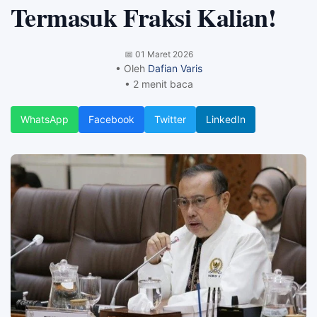
Termasuk Fraksi Kalian!
📅
01 Maret 2026
• Oleh
Dafian Varis
• 2 menit baca
WhatsApp
Facebook
Twitter
LinkedIn