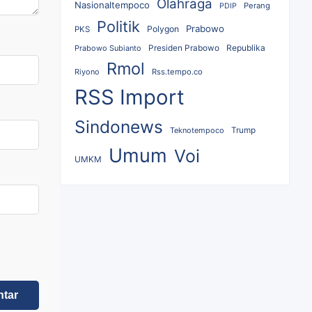
Olahraga
Nasionaltempoco
Perang
PDIP
Politik
Prabowo
Polygon
PKS
Republika
Prabowo Subianto
Presiden Prabowo
Rmol
Riyono
Rss.tempo.co
RSS Import
Sindonews
Teknotempoco
Trump
Umum
Voi
UMKM