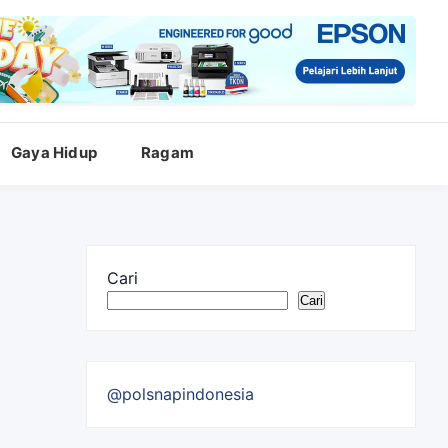
Gaya Hidup
Ragam
Cari
Cari
@polsnapindonesia