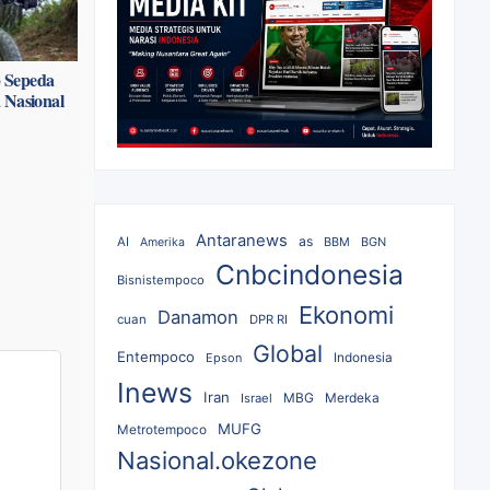
p Sepeda
 Nasional
Antaranews
as
AI
BBM
BGN
Amerika
Cnbcindonesia
Bisnistempoco
Ekonomi
Danamon
cuan
DPR RI
Global
Entempoco
Epson
Indonesia
Inews
Iran
MBG
Merdeka
Israel
MUFG
Metrotempoco
Nasional.okezone