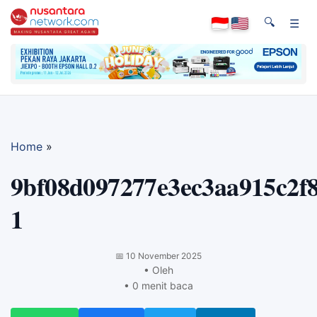
🔍
☰
Home
»
9bf08d097277e3ec3aa915c2f
1
📅
10 November 2025
• Oleh
• 0 menit baca