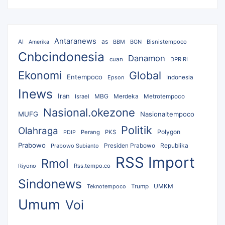
Antaranews
as
AI
BBM
BGN
Bisnistempoco
Amerika
Cnbcindonesia
Danamon
cuan
DPR RI
Ekonomi
Global
Entempoco
Epson
Indonesia
Inews
Iran
MBG
Merdeka
Israel
Metrotempoco
Nasional.okezone
MUFG
Nasionaltempoco
Politik
Olahraga
Polygon
Perang
PKS
PDIP
Prabowo
Republika
Prabowo Subianto
Presiden Prabowo
RSS Import
Rmol
Riyono
Rss.tempo.co
Sindonews
UMKM
Teknotempoco
Trump
Umum
Voi