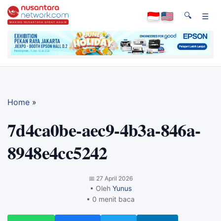
🔍
☰
Home
»
7d4ca0be-aec9-4b3a-846a-
8948e4cc5242
📅
27 April 2026
• Oleh
Yunus
• 0 menit baca