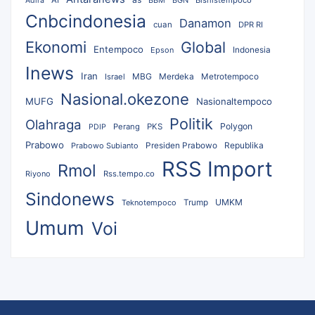
AI
BBM
BGN
Bisnistempoco
Adira
Cnbcindonesia
Danamon
cuan
DPR RI
Ekonomi
Global
Entempoco
Epson
Indonesia
Inews
Iran
MBG
Merdeka
Israel
Metrotempoco
Nasional.okezone
MUFG
Nasionaltempoco
Politik
Olahraga
Polygon
Perang
PKS
PDIP
Prabowo
Republika
Prabowo Subianto
Presiden Prabowo
RSS Import
Rmol
Riyono
Rss.tempo.co
Sindonews
UMKM
Teknotempoco
Trump
Umum
Voi