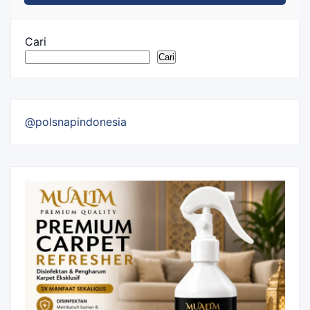
Cari
Cari
@polsnapindonesia