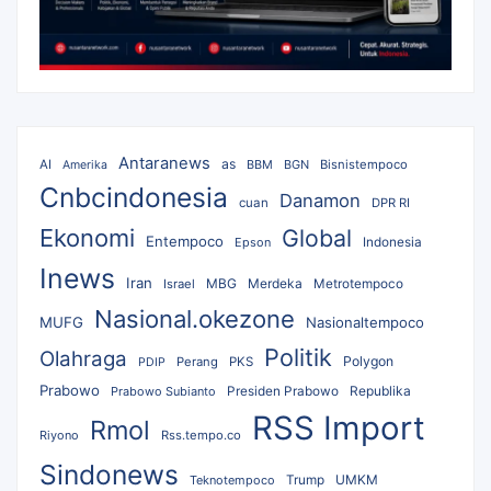
Antaranews
as
AI
BBM
BGN
Bisnistempoco
Amerika
Cnbcindonesia
Danamon
cuan
DPR RI
Ekonomi
Global
Entempoco
Epson
Indonesia
Inews
Iran
MBG
Merdeka
Israel
Metrotempoco
Nasional.okezone
MUFG
Nasionaltempoco
Politik
Olahraga
Polygon
Perang
PKS
PDIP
Prabowo
Republika
Prabowo Subianto
Presiden Prabowo
RSS Import
Rmol
Riyono
Rss.tempo.co
Sindonews
UMKM
Teknotempoco
Trump