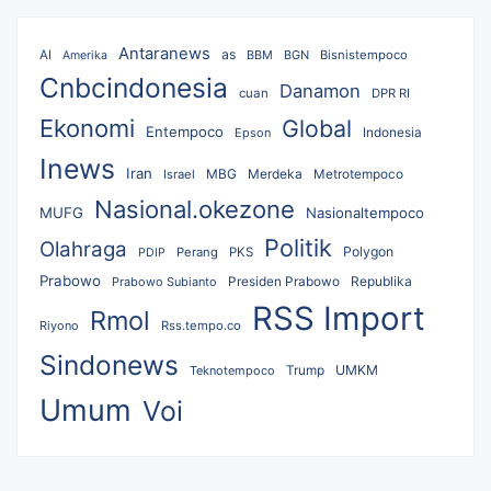
Antaranews
as
AI
BBM
BGN
Bisnistempoco
Amerika
Cnbcindonesia
Danamon
cuan
DPR RI
Ekonomi
Global
Entempoco
Epson
Indonesia
Inews
Iran
MBG
Merdeka
Israel
Metrotempoco
Nasional.okezone
MUFG
Nasionaltempoco
Politik
Olahraga
Polygon
Perang
PKS
PDIP
Prabowo
Republika
Prabowo Subianto
Presiden Prabowo
RSS Import
Rmol
Riyono
Rss.tempo.co
Sindonews
UMKM
Teknotempoco
Trump
Umum
Voi