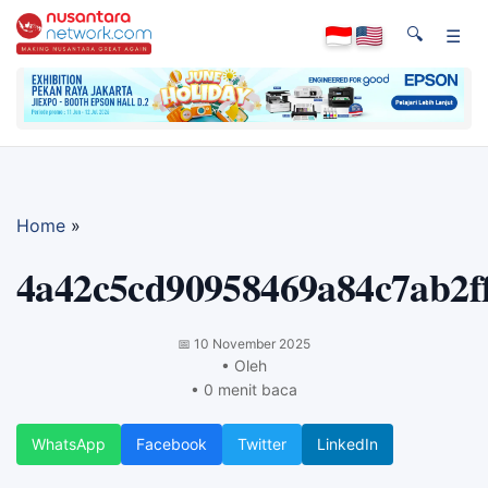
🔍
☰
Home
»
4a42c5cd90958469a84c7ab2f
📅
10 November 2025
• Oleh
• 0 menit baca
WhatsApp
Facebook
Twitter
LinkedIn