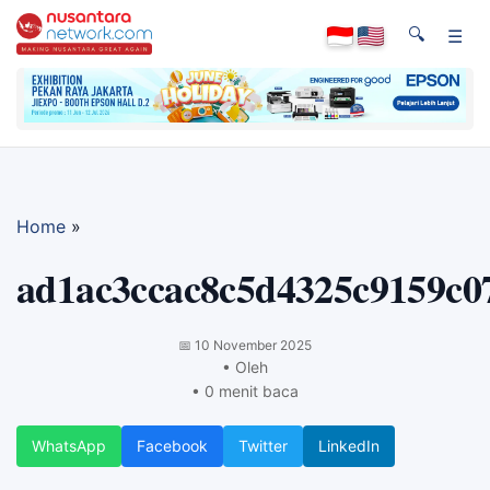
🔍
☰
Home
»
ad1ac3ccac8c5d4325c9159c0
📅
10 November 2025
• Oleh
• 0 menit baca
WhatsApp
Facebook
Twitter
LinkedIn