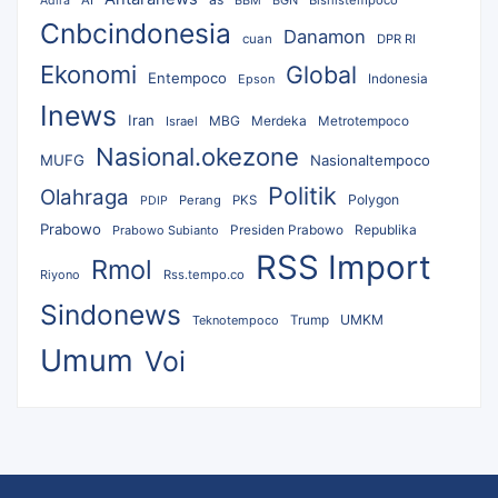
AI
BBM
BGN
Bisnistempoco
Adira
Cnbcindonesia
Danamon
cuan
DPR RI
Ekonomi
Global
Entempoco
Epson
Indonesia
Inews
Iran
MBG
Merdeka
Israel
Metrotempoco
Nasional.okezone
MUFG
Nasionaltempoco
Politik
Olahraga
Polygon
Perang
PKS
PDIP
Prabowo
Republika
Prabowo Subianto
Presiden Prabowo
RSS Import
Rmol
Riyono
Rss.tempo.co
Sindonews
UMKM
Teknotempoco
Trump
Umum
Voi