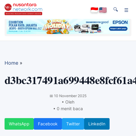
🔍
☰
Home
»
d3bc317491a699448e8fcf61a
📅
10 November 2025
• Oleh
• 0 menit baca
WhatsApp
Facebook
Twitter
LinkedIn