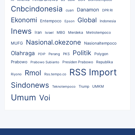
Cnbcindonesia
Danamon
cuan
DPR RI
Ekonomi
Global
Entempoco
Epson
Indonesia
Inews
Iran
MBG
Merdeka
Israel
Metrotempoco
Nasional.okezone
MUFG
Nasionaltempoco
Politik
Olahraga
Polygon
Perang
PKS
PDIP
Prabowo
Republika
Prabowo Subianto
Presiden Prabowo
RSS Import
Rmol
Riyono
Rss.tempo.co
Sindonews
UMKM
Teknotempoco
Trump
Umum
Voi