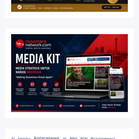
Antaranews
as
AI
BBM
BGN
Bisnistempoco
Amerika