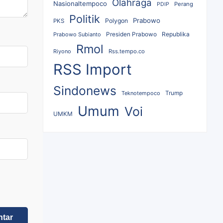
Olahraga
Nasionaltempoco
Perang
PDIP
Politik
Prabowo
Polygon
PKS
Republika
Prabowo Subianto
Presiden Prabowo
Rmol
Riyono
Rss.tempo.co
RSS Import
Sindonews
Teknotempoco
Trump
Umum
Voi
UMKM