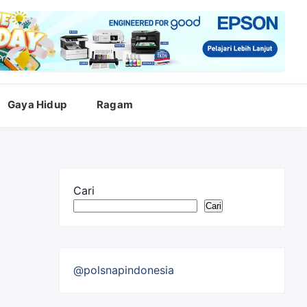
Gaya Hidup
Ragam
Cari
Cari
@polsnapindonesia