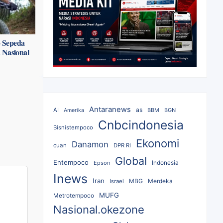
p Sepeda
 Nasional
Antaranews
as
AI
BBM
BGN
Amerika
Cnbcindonesia
Bisnistempoco
Ekonomi
Danamon
cuan
DPR RI
Global
Entempoco
Epson
Indonesia
Inews
Iran
MBG
Merdeka
Israel
MUFG
Metrotempoco
Nasional.okezone