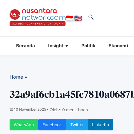
🔍
Beranda
Insight
Politik
Ekonomi
Home
»
32a9af6cb1a45fc7810a0687
📅
10 November 2025
• Oleh
• 0 menit baca
WhatsApp
Facebook
Twitter
LinkedIn