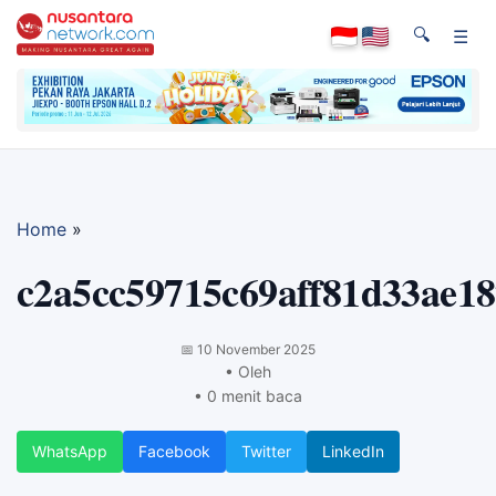
🔍
☰
Home
»
c2a5cc59715c69aff81d33ae1
📅
10 November 2025
• Oleh
• 0 menit baca
WhatsApp
Facebook
Twitter
LinkedIn