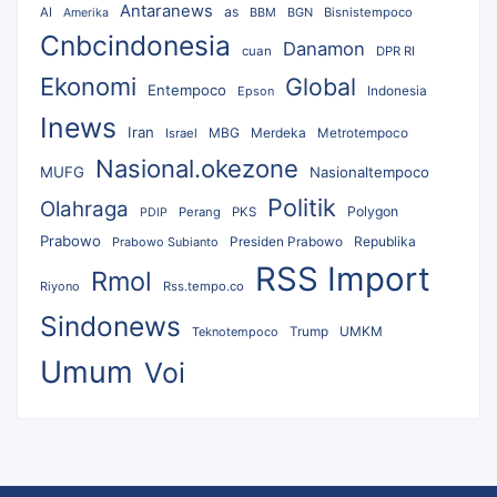
Antaranews
as
AI
BBM
BGN
Bisnistempoco
Amerika
Cnbcindonesia
Danamon
cuan
DPR RI
Ekonomi
Global
Entempoco
Epson
Indonesia
Inews
Iran
MBG
Merdeka
Israel
Metrotempoco
Nasional.okezone
MUFG
Nasionaltempoco
Politik
Olahraga
Polygon
Perang
PKS
PDIP
Prabowo
Republika
Prabowo Subianto
Presiden Prabowo
RSS Import
Rmol
Riyono
Rss.tempo.co
Sindonews
UMKM
Teknotempoco
Trump
Umum
Voi