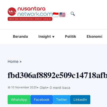
🔍
Beranda
Insight
Politik
Ekonomi
Home
»
fbd306af8892e509c14718af
📅
10 November 2025
• Oleh
• 0 menit baca
WhatsApp
Facebook
Twitter
LinkedIn