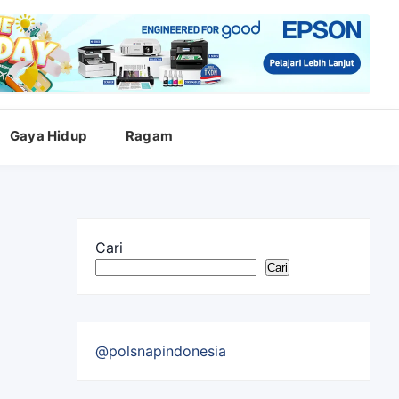
Gaya Hidup
Ragam
Cari
Cari
@polsnapindonesia