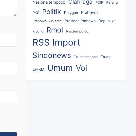
Olahraga
Nasionaltempoco
Perang
PDIP
Politik
Prabowo
Polygon
PKS
Republika
Prabowo Subianto
Presiden Prabowo
Rmol
Riyono
Rss.tempo.co
RSS Import
Sindonews
Teknotempoco
Trump
Umum
Voi
UMKM