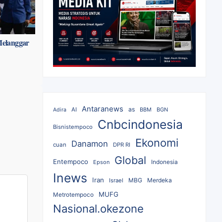
Melanggar
Antaranews
as
AI
BBM
BGN
Adira
Cnbcindonesia
Bisnistempoco
Ekonomi
Danamon
cuan
DPR RI
Global
Entempoco
Epson
Indonesia
Inews
Iran
MBG
Merdeka
Israel
MUFG
Metrotempoco
Nasional.okezone