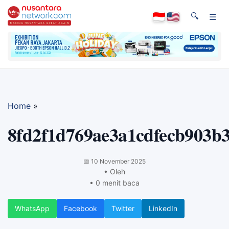
🔍
☰
Home
»
8fd2f1d769ae3a1cdfecb903b
📅
10 November 2025
• Oleh
• 0 menit baca
WhatsApp
Facebook
Twitter
LinkedIn