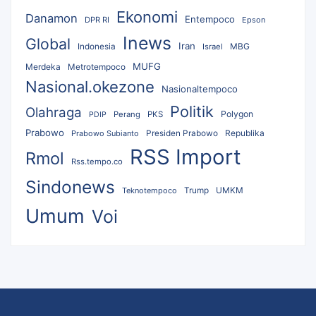
Ekonomi
Danamon
Entempoco
DPR RI
Epson
Inews
Global
Iran
MBG
Indonesia
Israel
MUFG
Merdeka
Metrotempoco
Nasional.okezone
Nasionaltempoco
Politik
Olahraga
Polygon
Perang
PKS
PDIP
Prabowo
Republika
Prabowo Subianto
Presiden Prabowo
RSS Import
Rmol
Rss.tempo.co
Sindonews
UMKM
Teknotempoco
Trump
Umum
Voi