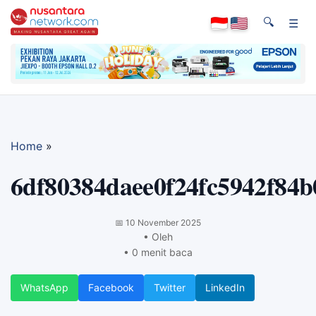
🔍
☰
Home
»
6df80384daee0f24fc5942f84b
📅
10 November 2025
• Oleh
• 0 menit baca
WhatsApp
Facebook
Twitter
LinkedIn