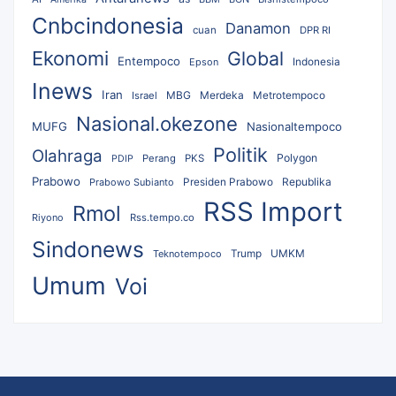
Cnbcindonesia
Danamon
cuan
DPR RI
Ekonomi
Global
Entempoco
Epson
Indonesia
Inews
Iran
MBG
Merdeka
Israel
Metrotempoco
Nasional.okezone
MUFG
Nasionaltempoco
Politik
Olahraga
Polygon
Perang
PKS
PDIP
Prabowo
Republika
Prabowo Subianto
Presiden Prabowo
RSS Import
Rmol
Riyono
Rss.tempo.co
Sindonews
UMKM
Teknotempoco
Trump
Umum
Voi