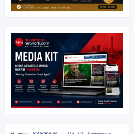
Antaranews
as
AI
BBM
BGN
Bisnistempoco
Amerika