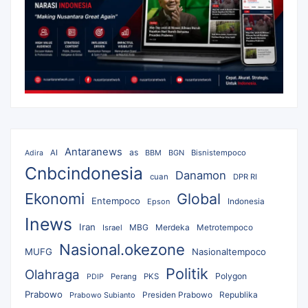
Antaranews
as
AI
BBM
BGN
Bisnistempoco
Adira
Cnbcindonesia
Danamon
cuan
DPR RI
Ekonomi
Global
Entempoco
Epson
Indonesia
Inews
Iran
MBG
Merdeka
Israel
Metrotempoco
Nasional.okezone
MUFG
Nasionaltempoco
Politik
Olahraga
Polygon
Perang
PKS
PDIP
Prabowo
Republika
Prabowo Subianto
Presiden Prabowo