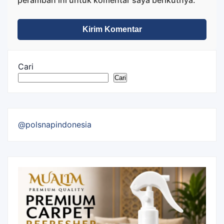
Cari
Cari
@polsnapindonesia