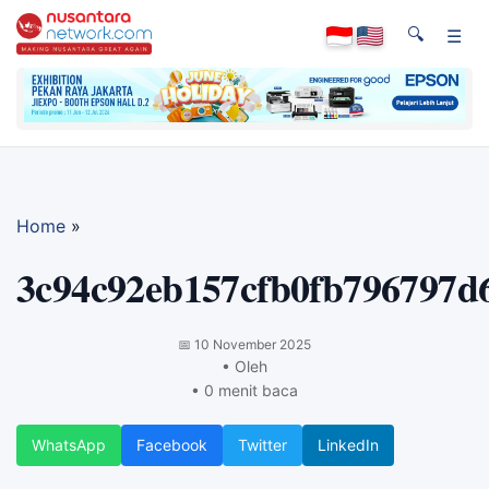
🔍
☰
Home
»
3c94c92eb157cfb0fb796797d
📅
10 November 2025
• Oleh
• 0 menit baca
WhatsApp
Facebook
Twitter
LinkedIn