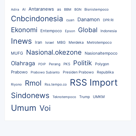
Antaranews
as
AI
BBM
BGN
Bisnistempoco
Adira
Cnbcindonesia
Danamon
cuan
DPR RI
Ekonomi
Global
Entempoco
Epson
Indonesia
Inews
Iran
MBG
Merdeka
Israel
Metrotempoco
Nasional.okezone
MUFG
Nasionaltempoco
Politik
Olahraga
Polygon
Perang
PKS
PDIP
Prabowo
Republika
Prabowo Subianto
Presiden Prabowo
RSS Import
Rmol
Riyono
Rss.tempo.co
Sindonews
UMKM
Teknotempoco
Trump
Umum
Voi