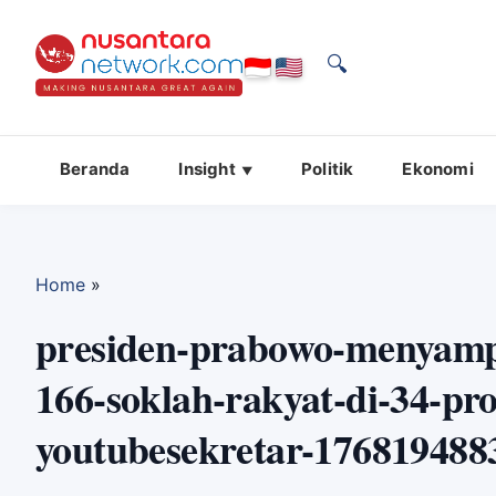
🔍
Beranda
Insight
Politik
Ekonomi
Home
»
presiden-prabowo-menyamp
166-soklah-rakyat-di-34-pr
youtubesekretar-176819488