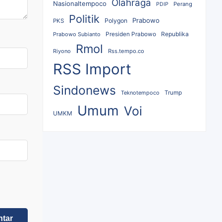
Olahraga
Nasionaltempoco
Perang
PDIP
Politik
Prabowo
Polygon
PKS
Republika
Prabowo Subianto
Presiden Prabowo
Rmol
Riyono
Rss.tempo.co
RSS Import
Sindonews
Teknotempoco
Trump
Umum
Voi
UMKM