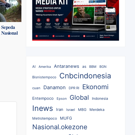
p Sepeda
 Nasional
Antaranews
as
AI
BBM
BGN
Amerika
Cnbcindonesia
Bisnistempoco
Ekonomi
Danamon
cuan
DPR RI
Global
Entempoco
Epson
Indonesia
Inews
Iran
MBG
Merdeka
Israel
MUFG
Metrotempoco
Nasional.okezone