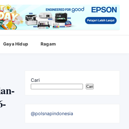
Gaya Hidup
Ragam
Cari
an-
Cari
6-
@polsnapindonesia