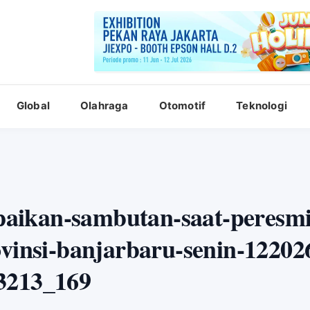
Global
Olahraga
Otomotif
Teknologi
aikan-sambutan-saat-peresmi
ovinsi-banjarbaru-senin-12202
3213_169