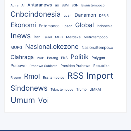
Antaranews
as
AI
BBM
BGN
Bisnistempoco
Adira
Cnbcindonesia
Danamon
cuan
DPR RI
Ekonomi
Global
Entempoco
Epson
Indonesia
Inews
Iran
MBG
Merdeka
Israel
Metrotempoco
Nasional.okezone
MUFG
Nasionaltempoco
Politik
Olahraga
Polygon
Perang
PKS
PDIP
Prabowo
Republika
Prabowo Subianto
Presiden Prabowo
RSS Import
Rmol
Riyono
Rss.tempo.co
Sindonews
UMKM
Teknotempoco
Trump
Umum
Voi