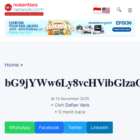
🔍
☰
Home
»
bG9jYWw6Ly8vcHVibGlz
📅
10 November 2025
• Oleh
Dafian Varis
• 0 menit baca
WhatsApp
Facebook
Twitter
LinkedIn