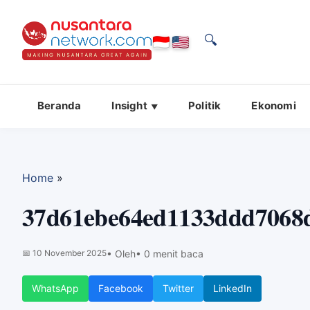
🔍
Beranda
Insight
Politik
Ekonomi
Home
»
37d61ebe64ed1133ddd7068d
📅
10 November 2025
• Oleh
• 0 menit baca
WhatsApp
Facebook
Twitter
LinkedIn