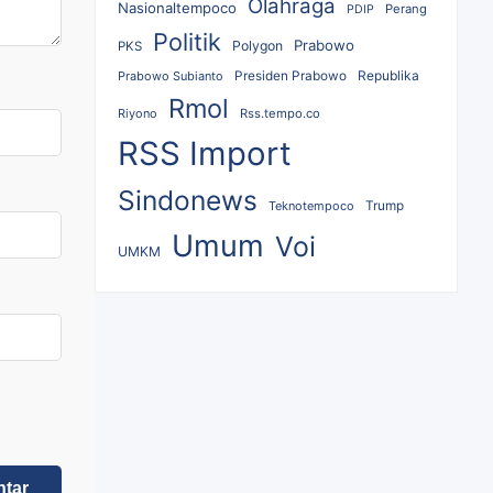
Olahraga
Nasionaltempoco
Perang
PDIP
Politik
Prabowo
Polygon
PKS
Republika
Prabowo Subianto
Presiden Prabowo
Rmol
Riyono
Rss.tempo.co
RSS Import
Sindonews
Teknotempoco
Trump
Umum
Voi
UMKM