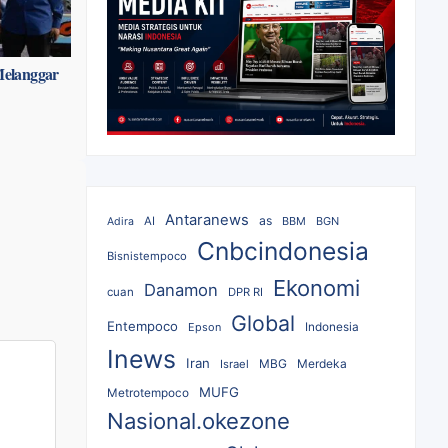
Melanggar
Antaranews
as
AI
BBM
BGN
Adira
Cnbcindonesia
Bisnistempoco
Ekonomi
Danamon
cuan
DPR RI
Global
Entempoco
Epson
Indonesia
Inews
Iran
MBG
Merdeka
Israel
MUFG
Metrotempoco
Nasional.okezone