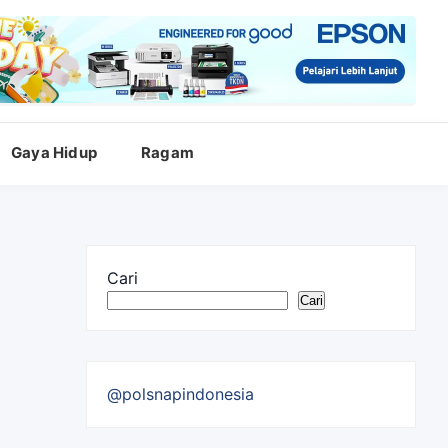
Gaya Hidup
Ragam
Cari
Cari
@polsnapindonesia