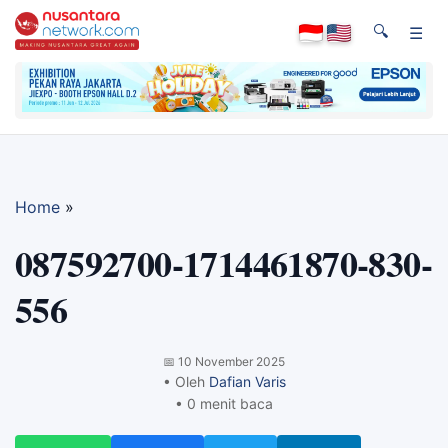
🔍
☰
Home
»
087592700-1714461870-830-
556
📅
10 November 2025
• Oleh
Dafian Varis
• 0 menit baca