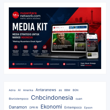
Antaranews
as
AI
BBM
BGN
Adira
Amerika
Cnbcindonesia
Bisnistempoco
cuan
Ekonomi
Danamon
Entempoco
DPR RI
Epson