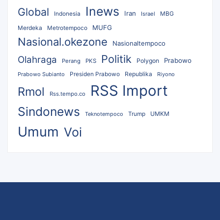
Inews
Global
Iran
MBG
Indonesia
Israel
MUFG
Merdeka
Metrotempoco
Nasional.okezone
Nasionaltempoco
Politik
Olahraga
Prabowo
Polygon
Perang
PKS
Republika
Prabowo Subianto
Presiden Prabowo
Riyono
RSS Import
Rmol
Rss.tempo.co
Sindonews
UMKM
Teknotempoco
Trump
Umum
Voi