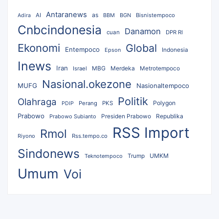
Antaranews
as
AI
BBM
BGN
Bisnistempoco
Adira
Cnbcindonesia
Danamon
cuan
DPR RI
Ekonomi
Global
Entempoco
Epson
Indonesia
Inews
Iran
MBG
Merdeka
Israel
Metrotempoco
Nasional.okezone
MUFG
Nasionaltempoco
Politik
Olahraga
Polygon
Perang
PKS
PDIP
Prabowo
Republika
Prabowo Subianto
Presiden Prabowo
RSS Import
Rmol
Riyono
Rss.tempo.co
Sindonews
UMKM
Teknotempoco
Trump
Umum
Voi