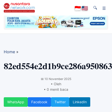
🔍
☰
Home
»
82ed554e2d1b9ce286a95086
📅
10 November 2025
• Oleh
• 0 menit baca
WhatsApp
Facebook
Twitter
LinkedIn