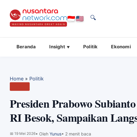
🔍
Beranda
Insight
Politik
Ekonomi
Home
»
Politik
Politik
Presiden Prabowo Subiant
RI Besok, Sampaikan La
📅
19 Mei 2026
• Oleh
Yunus
• 2 menit baca