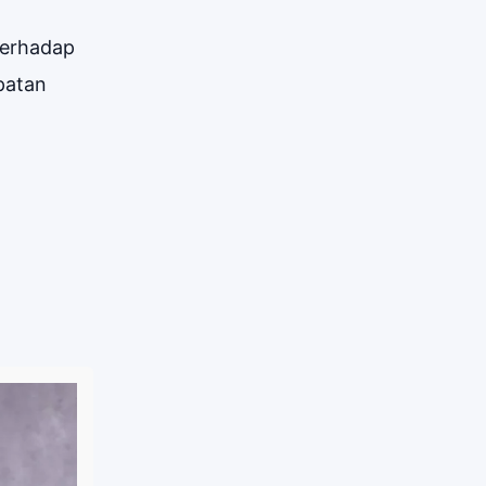
terhadap
patan