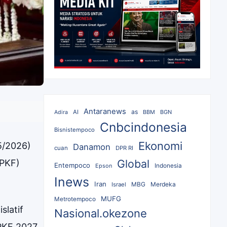
Antaranews
as
AI
BBM
BGN
Adira
Cnbcindonesia
Bisnistempoco
Ekonomi
5/2026)
Danamon
cuan
DPR RI
Global
PPKF)
Entempoco
Epson
Indonesia
Inews
Iran
MBG
Merdeka
Israel
MUFG
Metrotempoco
slatif
Nasional.okezone
PKF 2027