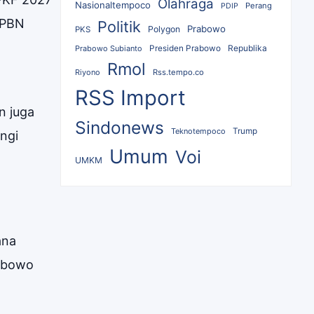
Olahraga
Nasionaltempoco
Perang
PDIP
APBN
Politik
Prabowo
Polygon
PKS
Republika
Prabowo Subianto
Presiden Prabowo
Rmol
Riyono
Rss.tempo.co
RSS Import
n juga
Sindonews
Teknotempoco
Trump
ngi
Umum
Voi
UMKM
ana
abowo