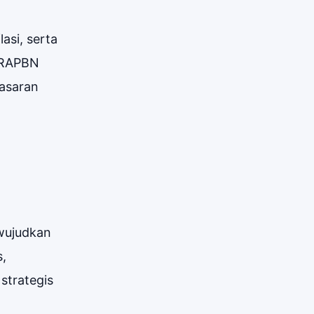
asi, serta
n RAPBN
sasaran
wujudkan
,
strategis