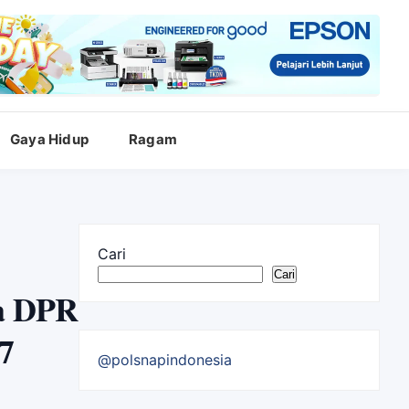
Gaya Hidup
Ragam
Cari
Cari
na DPR
7
@polsnapindonesia