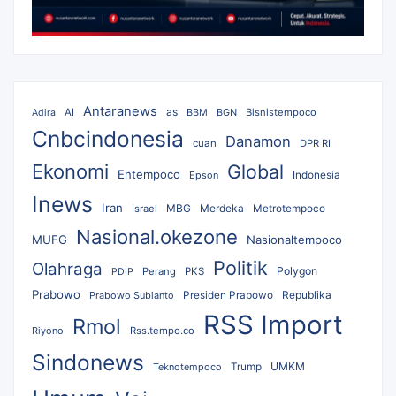
Antaranews
as
AI
BBM
BGN
Bisnistempoco
Adira
Cnbcindonesia
Danamon
cuan
DPR RI
Ekonomi
Global
Entempoco
Epson
Indonesia
Inews
Iran
MBG
Merdeka
Israel
Metrotempoco
Nasional.okezone
MUFG
Nasionaltempoco
Politik
Olahraga
Polygon
Perang
PKS
PDIP
Prabowo
Republika
Prabowo Subianto
Presiden Prabowo
RSS Import
Rmol
Riyono
Rss.tempo.co
Sindonews
UMKM
Teknotempoco
Trump