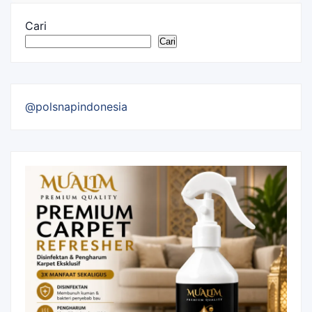
Cari
Cari
@polsnapindonesia