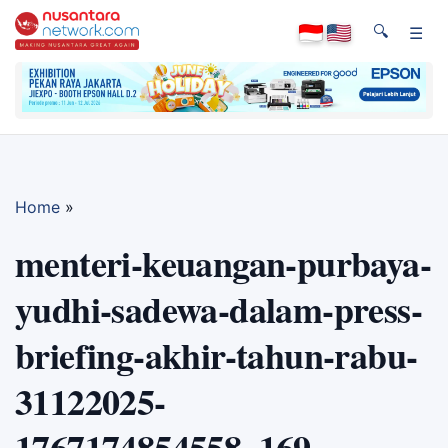
🔍
☰
Home
»
menteri-keuangan-purbaya-
yudhi-sadewa-dalam-press-
briefing-akhir-tahun-rabu-
31122025-
1767174854558_169