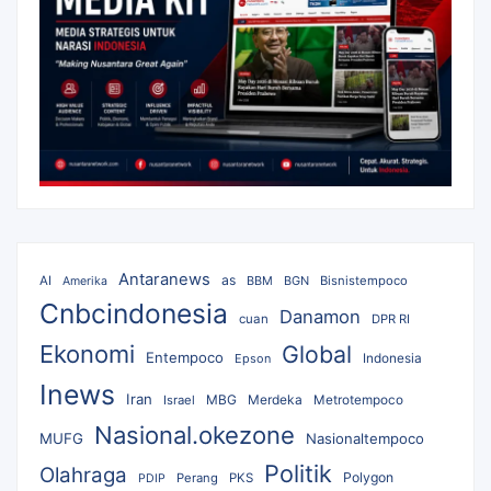
Antaranews
as
AI
BBM
BGN
Bisnistempoco
Amerika
Cnbcindonesia
Danamon
cuan
DPR RI
Ekonomi
Global
Entempoco
Epson
Indonesia
Inews
Iran
MBG
Merdeka
Israel
Metrotempoco
Nasional.okezone
MUFG
Nasionaltempoco
Politik
Olahraga
Polygon
Perang
PKS
PDIP