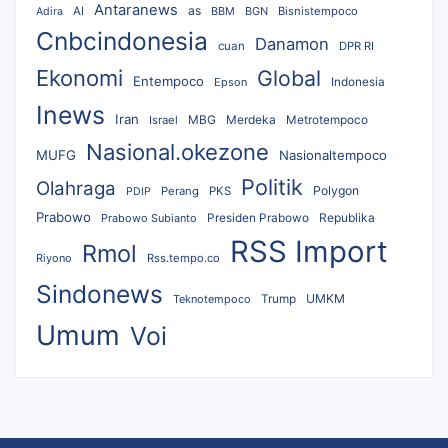
Antaranews
as
AI
BBM
BGN
Bisnistempoco
Adira
Cnbcindonesia
Danamon
cuan
DPR RI
Ekonomi
Global
Entempoco
Epson
Indonesia
Inews
Iran
MBG
Merdeka
Israel
Metrotempoco
Nasional.okezone
MUFG
Nasionaltempoco
Politik
Olahraga
Polygon
Perang
PKS
PDIP
Prabowo
Republika
Prabowo Subianto
Presiden Prabowo
RSS Import
Rmol
Riyono
Rss.tempo.co
Sindonews
UMKM
Teknotempoco
Trump
Umum
Voi