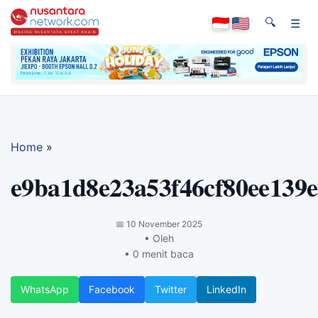
🔍
☰
Home
»
e9ba1d8e23a53f46cf80ee139e
📅
10 November 2025
• Oleh
• 0 menit baca
WhatsApp
Facebook
Twitter
LinkedIn