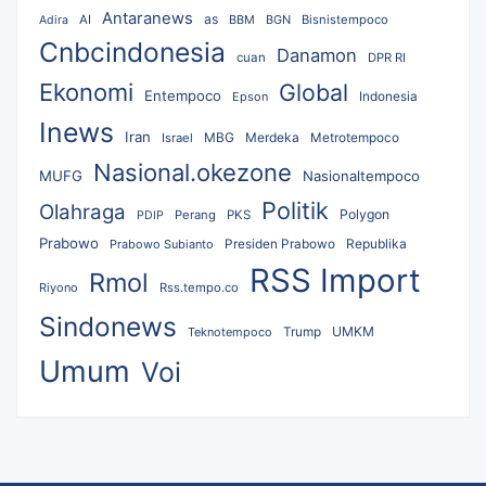
Antaranews
as
AI
BBM
BGN
Bisnistempoco
Adira
Cnbcindonesia
Danamon
cuan
DPR RI
Ekonomi
Global
Entempoco
Epson
Indonesia
Inews
Iran
MBG
Merdeka
Israel
Metrotempoco
Nasional.okezone
MUFG
Nasionaltempoco
Politik
Olahraga
Polygon
Perang
PKS
PDIP
Prabowo
Republika
Prabowo Subianto
Presiden Prabowo
RSS Import
Rmol
Riyono
Rss.tempo.co
Sindonews
UMKM
Teknotempoco
Trump
Umum
Voi