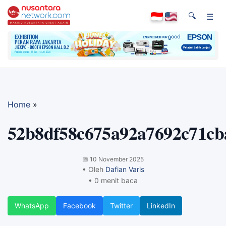
🔍
☰
Home
»
52b8df58c675a92a7692c71cb
📅
10 November 2025
• Oleh
Dafian Varis
• 0 menit baca
WhatsApp
Facebook
Twitter
LinkedIn