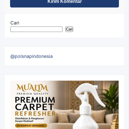
Cari
Cari
@polsnapindonesia