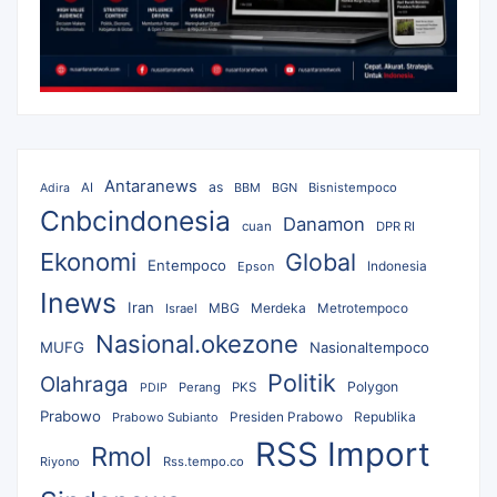
Antaranews
as
AI
BBM
BGN
Bisnistempoco
Adira
Cnbcindonesia
Danamon
cuan
DPR RI
Ekonomi
Global
Entempoco
Epson
Indonesia
Inews
Iran
MBG
Merdeka
Israel
Metrotempoco
Nasional.okezone
MUFG
Nasionaltempoco
Politik
Olahraga
Polygon
Perang
PKS
PDIP
Prabowo
Republika
Prabowo Subianto
Presiden Prabowo
RSS Import
Rmol
Riyono
Rss.tempo.co