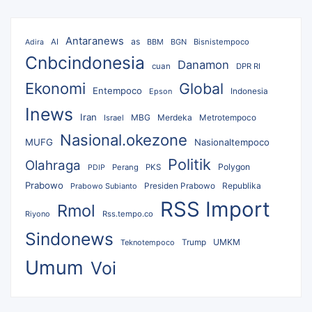
Antaranews
as
AI
BBM
BGN
Bisnistempoco
Adira
Cnbcindonesia
Danamon
cuan
DPR RI
Ekonomi
Global
Entempoco
Epson
Indonesia
Inews
Iran
MBG
Merdeka
Israel
Metrotempoco
Nasional.okezone
MUFG
Nasionaltempoco
Politik
Olahraga
Polygon
Perang
PKS
PDIP
Prabowo
Republika
Prabowo Subianto
Presiden Prabowo
RSS Import
Rmol
Riyono
Rss.tempo.co
Sindonews
UMKM
Teknotempoco
Trump
Umum
Voi