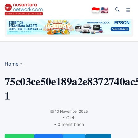
🔍
☰
Home
»
75c03ce50e189a2e8372740ac
1
📅
10 November 2025
• Oleh
• 0 menit baca