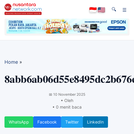
🔍
☰
Home
»
8abb6ab06d55e8495dc2b676
📅
10 November 2025
• Oleh
• 0 menit baca
WhatsApp
Facebook
Twitter
LinkedIn