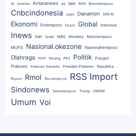
Antaranews
as
AI
BBM
BGN
Bisnistempoco
Amerika
Cnbcindonesia
Danamon
cuan
DPR RI
Ekonomi
Global
Entempoco
Epson
Indonesia
Inews
Iran
MBG
Merdeka
Israel
Metrotempoco
Nasional.okezone
MUFG
Nasionaltempoco
Politik
Olahraga
Polygon
Perang
PKS
PDIP
Prabowo
Republika
Prabowo Subianto
Presiden Prabowo
RSS Import
Rmol
Riyono
Rss.tempo.co
Sindonews
UMKM
Teknotempoco
Trump
Umum
Voi