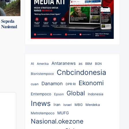
p Sepeda
 Nasional
Antaranews
as
AI
BBM
BGN
Amerika
Cnbcindonesia
Bisnistempoco
Ekonomi
Danamon
cuan
DPR RI
Global
Entempoco
Epson
Indonesia
Inews
Iran
MBG
Merdeka
Israel
MUFG
Metrotempoco
Nasional.okezone