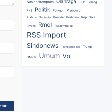
Olahraga
Nasionaltempoco
Perang
PDIP
Politik
Prabowo
Polygon
PKS
Republika
Prabowo Subianto
Presiden Prabowo
Rmol
Riyono
Rss.tempo.co
RSS Import
Sindonews
Teknotempoco
Trump
Umum
Voi
UMKM