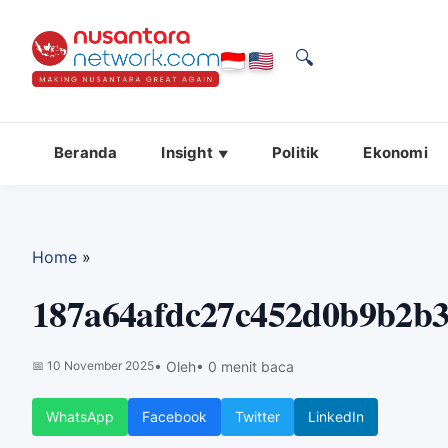
🔍
Beranda
Insight
Politik
Ekonomi
Home
»
187a64afdc27c452d0b9b2b3
📅
10 November 2025
• Oleh
• 0 menit baca
WhatsApp
Facebook
Twitter
LinkedIn