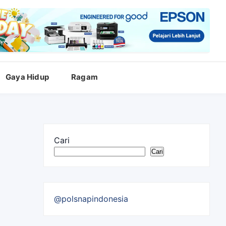
Gaya Hidup
Ragam
Cari
Cari
@polsnapindonesia