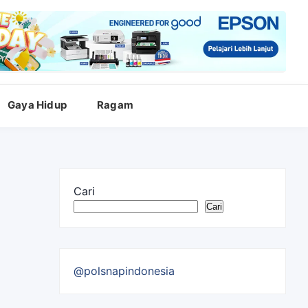
Gaya Hidup
Ragam
Cari
Cari
@polsnapindonesia