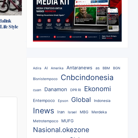
dalink
ife Style
Antaranews
as
AI
BBM
BGN
Adira
Amerika
Cnbcindonesia
Bisnistempoco
Ekonomi
Danamon
cuan
DPR RI
Global
Entempoco
Epson
Indonesia
Inews
Iran
MBG
Merdeka
Israel
MUFG
Metrotempoco
Nasional.okezone