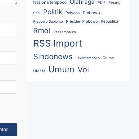
Olahraga
Nasionaltempoco
Perang
PDIP
Politik
Prabowo
Polygon
PKS
Republika
Prabowo Subianto
Presiden Prabowo
Rmol
Rss.tempo.co
RSS Import
Sindonews
Teknotempoco
Trump
Umum
Voi
UMKM