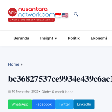
🔍
Beranda
Insight
Politik
Ekonomi
Home
»
bc36827537ce9934e439c6ac
📅
10 November 2025
• Oleh
• 0 menit baca
WhatsApp
Facebook
Twitter
LinkedIn