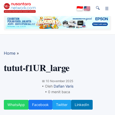
🔍
☰
Home
»
tutut-f1UR_large
📅
10 November 2025
• Oleh
Dafian Varis
• 0 menit baca
WhatsApp
Facebook
Twitter
LinkedIn