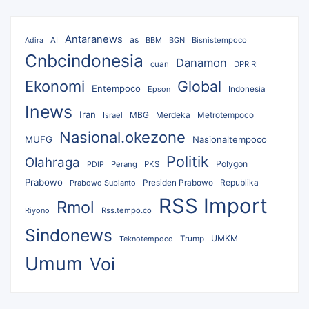
Antaranews
as
AI
BBM
BGN
Bisnistempoco
Adira
Cnbcindonesia
Danamon
cuan
DPR RI
Ekonomi
Global
Entempoco
Epson
Indonesia
Inews
Iran
MBG
Merdeka
Israel
Metrotempoco
Nasional.okezone
MUFG
Nasionaltempoco
Politik
Olahraga
Polygon
Perang
PKS
PDIP
Prabowo
Republika
Prabowo Subianto
Presiden Prabowo
RSS Import
Rmol
Riyono
Rss.tempo.co
Sindonews
UMKM
Teknotempoco
Trump
Umum
Voi