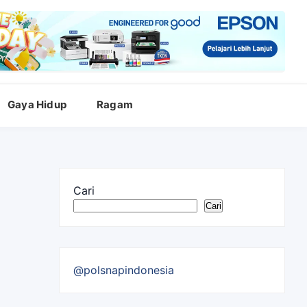
Gaya Hidup
Ragam
Cari
Cari
@polsnapindonesia