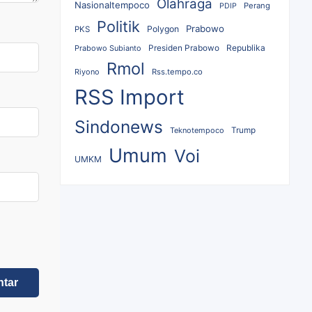
Olahraga
Nasionaltempoco
Perang
PDIP
Politik
Prabowo
Polygon
PKS
Republika
Prabowo Subianto
Presiden Prabowo
Rmol
Riyono
Rss.tempo.co
RSS Import
Sindonews
Teknotempoco
Trump
Umum
Voi
UMKM