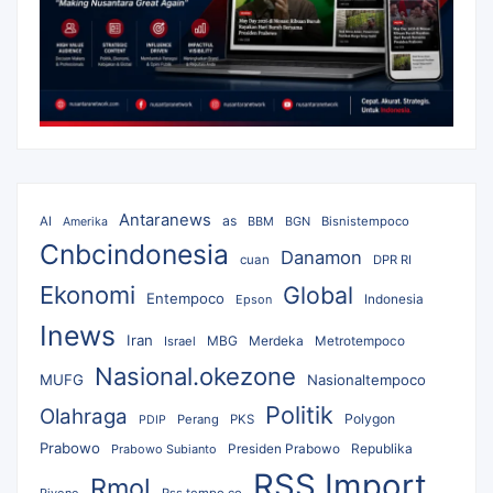
Antaranews
as
AI
BBM
BGN
Bisnistempoco
Amerika
Cnbcindonesia
Danamon
cuan
DPR RI
Ekonomi
Global
Entempoco
Epson
Indonesia
Inews
Iran
MBG
Merdeka
Israel
Metrotempoco
Nasional.okezone
MUFG
Nasionaltempoco
Politik
Olahraga
Polygon
Perang
PKS
PDIP
Prabowo
Republika
Prabowo Subianto
Presiden Prabowo
RSS Import
Rmol