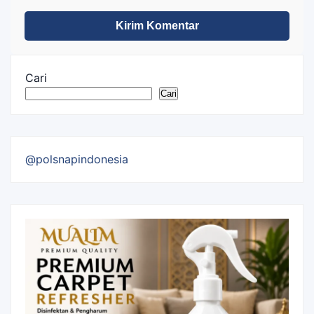
Cari
Cari
@polsnapindonesia