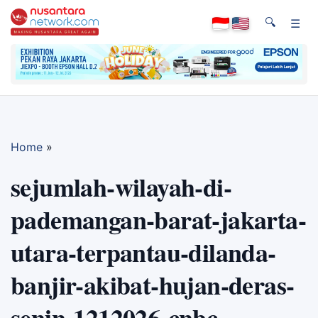
🔍
☰
Home
»
sejumlah-wilayah-di-
pademangan-barat-jakarta-
utara-terpantau-dilanda-
banjir-akibat-hujan-deras-
senin-1212026-cnbc-