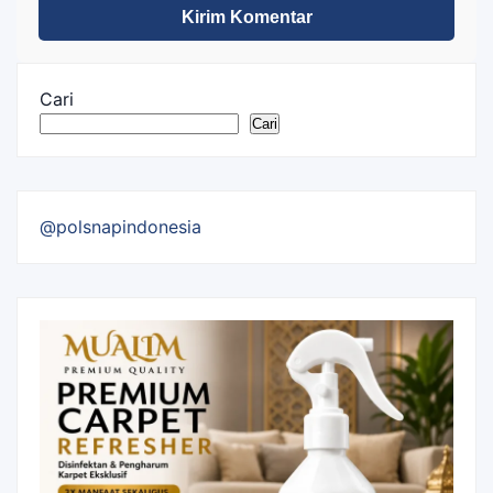
Cari
Cari
@polsnapindonesia