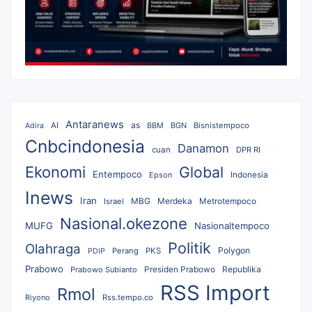
Antaranews
as
AI
BBM
BGN
Bisnistempoco
Adira
Cnbcindonesia
Danamon
cuan
DPR RI
Ekonomi
Global
Entempoco
Epson
Indonesia
Inews
Iran
MBG
Merdeka
Israel
Metrotempoco
Nasional.okezone
MUFG
Nasionaltempoco
Politik
Olahraga
Polygon
Perang
PKS
PDIP
Prabowo
Republika
Prabowo Subianto
Presiden Prabowo
RSS Import
Rmol
Riyono
Rss.tempo.co