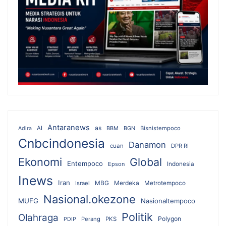
Antaranews
as
AI
BBM
BGN
Bisnistempoco
Adira
Cnbcindonesia
Danamon
cuan
DPR RI
Ekonomi
Global
Entempoco
Epson
Indonesia
Inews
Iran
MBG
Merdeka
Israel
Metrotempoco
Nasional.okezone
MUFG
Nasionaltempoco
Politik
Olahraga
Polygon
Perang
PKS
PDIP