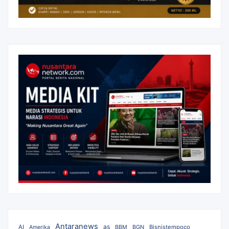
Antaranews
as
AI
BBM
BGN
Bisnistempoco
Amerika