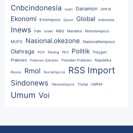
Cnbcindonesia
Danamon
cuan
DPR RI
Ekonomi
Global
Entempoco
Epson
Indonesia
Inews
Iran
MBG
Merdeka
Israel
Metrotempoco
Nasional.okezone
MUFG
Nasionaltempoco
Politik
Olahraga
Polygon
Perang
PKS
PDIP
Prabowo
Republika
Prabowo Subianto
Presiden Prabowo
RSS Import
Rmol
Riyono
Rss.tempo.co
Sindonews
UMKM
Teknotempoco
Trump
Umum
Voi