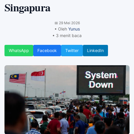
Singapura
📅
29 Mei 2026
• Oleh
Yunus
• 3 menit baca
WhatsApp
Facebook
Twitter
LinkedIn