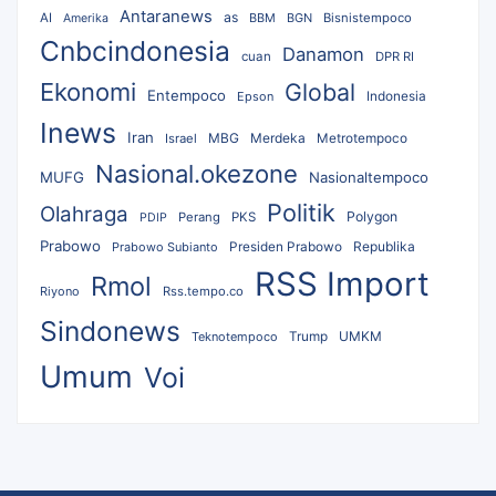
Antaranews
as
AI
BBM
BGN
Bisnistempoco
Amerika
Cnbcindonesia
Danamon
cuan
DPR RI
Ekonomi
Global
Entempoco
Epson
Indonesia
Inews
Iran
MBG
Merdeka
Israel
Metrotempoco
Nasional.okezone
MUFG
Nasionaltempoco
Politik
Olahraga
Polygon
Perang
PKS
PDIP
Prabowo
Republika
Prabowo Subianto
Presiden Prabowo
RSS Import
Rmol
Riyono
Rss.tempo.co
Sindonews
UMKM
Teknotempoco
Trump
Umum
Voi